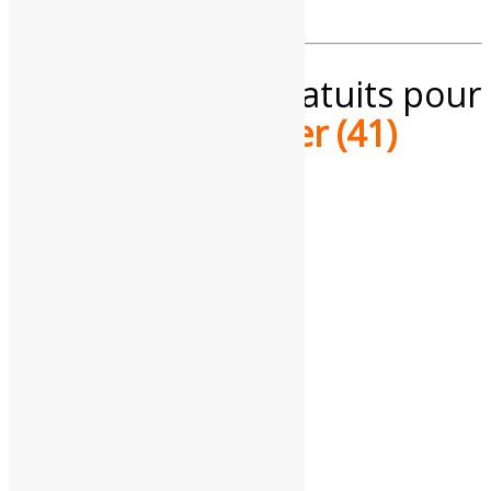
Services météo gratuits pour
le
Loir-et-Cher
(41)