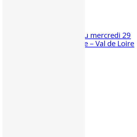
Météo week-end 1er et 2 août...
30 Juil 2026
Suivi de la canicule du mercredi 29
juillet 2026 en Centre – Val de Loire
Une nouvelle fois bien trop chaud...
Partenaires