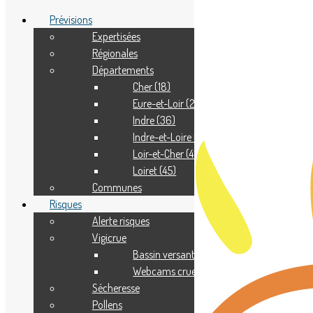
Prévisions
Expertisées
Régionales
Adhérer
Départements
Pourquoi adhérer ?
Nous contacter
Cher (18)
Eure-et-Loir (28)
Indre (36)
Indre-et-Loire (37)
Loir-et-Cher (41)
Loiret (45)
Communes
Risques
Alerte risques
Vigicrue
Bassin versant
Webcams crue
Sécheresse
Pollens