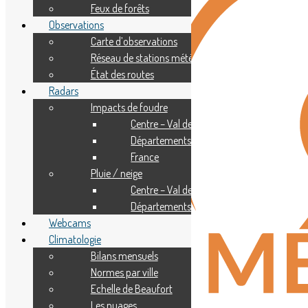
Feux de forêts
Observations
Carte d’observations
Réseau de stations météo
État des routes
Radars
Impacts de foudre
Centre – Val de Loire
Départements
France
Pluie / neige
Centre – Val de Loire
Départements
Webcams
Climatologie
Bilans mensuels
Normes par ville
Echelle de Beaufort
Les nuages