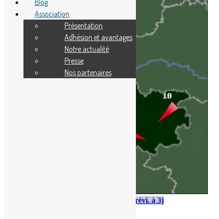
Blog
Association
Présentation
Adhésion et avantages
Notre actualité
Presse
Nos partenaires
Mar. 11
Mer. 12
Jeu. 13
Prévi. à 3j
1H
7H
13H
19H