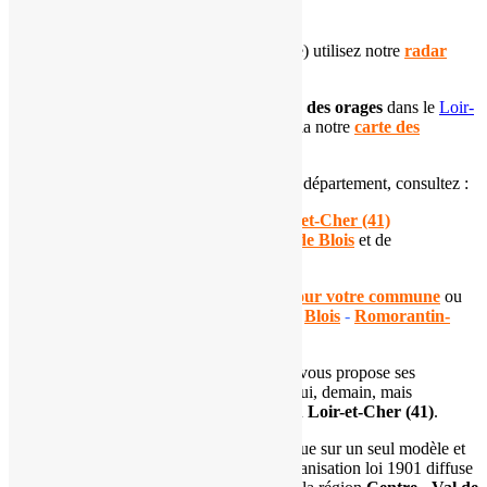
Pour suivre les
précipitations
(pluie, neige) utilisez notre
radar
pluie
.
Pour connaître la
localisation et l'intensité des orages
dans le
Loir-
et-Cher
, suivez l'évolution de la situation via notre
carte des
impacts de foudre départementale
.
Si vous souhaitez en apprendre plus sur ce département, consultez :
notre
dossier sur le climat du Loir-et-Cher (41)
notre page dédiée à la
climatologie de Blois
et de
Romorantin-Lanthenay
Consultez nos
prévisions automatisées pour votre commune
ou
pour les principales villes du département :
Blois
-
Romorantin-
Lanthenay
-
Vendôme
L'
association Météo Centre - Val de Loire
vous propose ses
prévisions météorologiques pour aujourd'hui, demain, mais
également à 7 jours pour le département du
Loir-et-Cher (41)
.
Ces prévisions automatisées ne se basent que sur un seul modèle et
peuvent ne pas refléter la réalité. Notre organisation loi 1901 diffuse