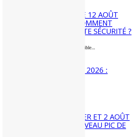
ÉCLIPSE DE SOLEIL LE 12 AOÛT
2026 : QUAND ET COMMENT
L’OBSERVER EN TOUTE SÉCURITÉ ?
Une éclipse de soleil quasi-totale visible...
3 Août 2026
MÉTÉO 3 AU 9 AOÛT 2026 :
ENCORE CHAUD ?
Météo 3 au 9 août :...
31 Juil 2026
MÉTÉO WEEK-END 1ER ET 2 AOÛT
2026 : VERS UN NOUVEAU PIC DE
CHALEUR ?