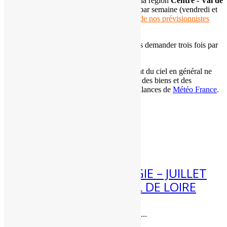
des
prévisions expertisées gratuites
pour la région
Centre - Val de
Loire
.
Ces mises à jour ont lieu
deux fois
par semaine (vendredi et
dimanche soir). Elles sont réalisées par
un de nos prévisionnistes
(voire plusieurs en fonction des cas).
Les
adhérents de l'association
peuvent nous demander trois fois par
an des
prévisions météo expertisées
.
Ces informations météo sur le temps et l'état du ciel en général ne
doivent pas être utilisées pour la protection des biens et des
personnes. Pour cela, référez-vous aux vigilances de
Météo France
.
Articles récents
4 Août 2026
[BILAN] CLIMATOLOGIE – JUILLET
2026 – CENTRE – VAL DE LOIRE
Bilan climatique de juillet 2026 dans...
3 Août 2026