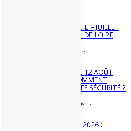
Météo week-end 8 et 9 août...
4 Août 2026
[BILAN] CLIMATOLOGIE – JUILLET
2026 – CENTRE – VAL DE LOIRE
Bilan climatique de juillet 2026 dans...
3 Août 2026
ÉCLIPSE DE SOLEIL LE 12 AOÛT
2026 : QUAND ET COMMENT
L’OBSERVER EN TOUTE SÉCURITÉ ?
Une éclipse de soleil quasi-totale visible...
3 Août 2026
MÉTÉO 3 AU 9 AOÛT 2026 :