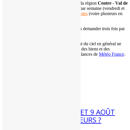
des
prévisions expertisées gratuites
pour la région
Centre - Val de
Loire
.
Ces mises à jour ont lieu
deux fois
par semaine (vendredi et
dimanche soir). C'est
un de nos prévisionnistes
(voire plusieurs en
fonction des cas) qui les réalise.
Les
adhérents de l'association
peuvent nous demander trois fois par
an des
prévisions météo expertisées
.
Ces informations météo sur le temps et l'état du ciel en général ne
doivent pas être utilisées pour la protection des biens et des
personnes. Pour cela, référez-vous aux vigilances de
Météo France
.
Articles récents
7 Août 2026
MÉTÉO WEEK-END 8 ET 9 AOÛT
2026 : FORTES CHALEURS ?