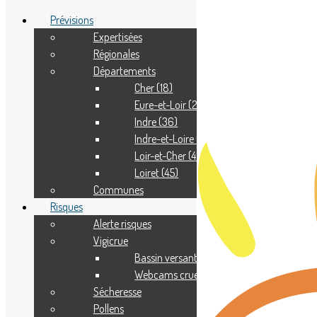
Prévisions
Expertisées
Régionales
Adhérer
Départements
Pourquoi adhérer ?
Nous contacter
Cher (18)
Eure-et-Loir (28)
Indre (36)
Indre-et-Loire (37)
Loir-et-Cher (41)
Loiret (45)
Communes
Risques
Alerte risques
Vigicrue
Bassin versant
Webcams crue
Sécheresse
Pollens