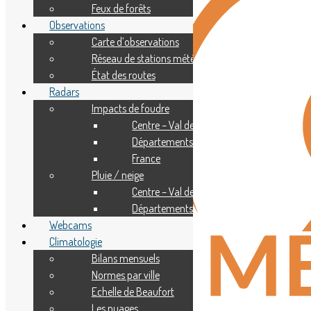
Feux de forêts
Observations
Carte d’observations
Réseau de stations météo
État des routes
Radars
Impacts de foudre
Centre – Val de Loire
Départements
France
Pluie / neige
Centre – Val de Loire
Départements
Webcams
Climatologie
Bilans mensuels
Normes par ville
Echelle de Beaufort
Les nuages