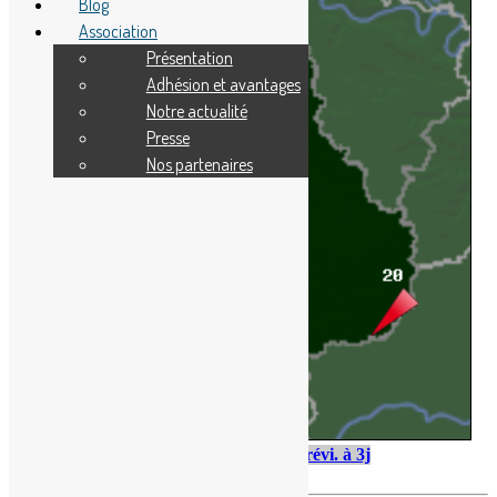
Blog
Association
Présentation
Adhésion et avantages
Notre actualité
Presse
Nos partenaires
Mer. 12
Jeu. 13
Ven. 14
Prévi. à 3j
1H
7H
13H
19H