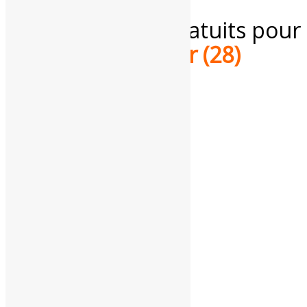
Services météo gratuits pour
l'
Eure-et-Loir (28)