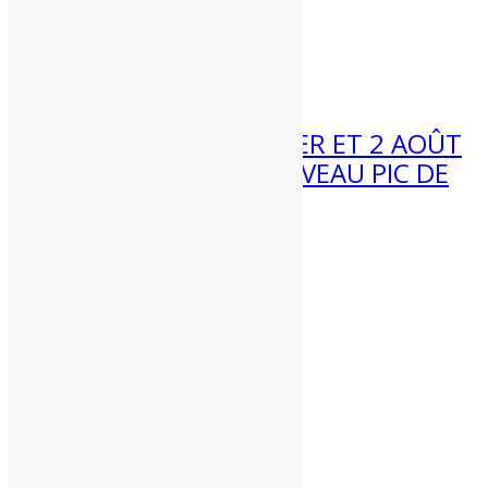
ENCORE CHAUD ?
Météo 3 au 9 août :...
31 Juil 2026
MÉTÉO WEEK-END 1ER ET 2 AOÛT
2026 : VERS UN NOUVEAU PIC DE
CHALEUR ?
Météo week-end 1er et 2 août...
Partenaires