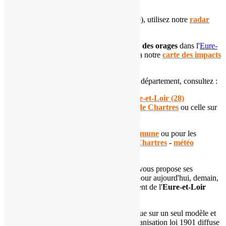
Carte de l'Eure-et-Loir (28)
Pour suivre les
précipitations
(pluie, neige), utilisez notre
radar
pluie
.
Pour connaître la
localisation et l'intensité des orages
dans l'
Eure-
et-Loir
, suivez l'évolution de la situation via notre
carte des impacts
de foudre départementale
.
Si vous souhaitez en apprendre plus sur ce département, consultez :
notre
dossier sur le climat de l'
Eure-et-Loir (28)
notre page dédiée à la
climatologie de Chartres
ou celle sur
la
climatologie de Châteaudun
Consultez nos
prévisions pour votre commune
ou pour les
principales villes du département :
météo Chartres
-
météo
Châteaudun
-
météo Dreux
.
L'
association Météo Centre - Val de Loire
vous propose ses
prévisions météorologiques automatiques pour aujourd'hui, demain,
mais également à 7 jours pour le département de l'
Eure-et-Loir
(28)
.
Ces prévisions automatisées ne se basent que sur un seul modèle et
peuvent ne pas refléter la réalité. Notre organisation loi 1901 diffuse