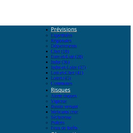
Prévisions
Expertisées
Régionales
Départements
Cher (18)
Eure-et-Loir (28)
Indre (36)
Indre-et-Loire (37)
Loir-et-Cher (41)
Loiret (45)
Communes
Risques
Alerte risques
Vigicrue
Bassin versant
Webcams crue
Sécheresse
Pollens
Feux de forêts