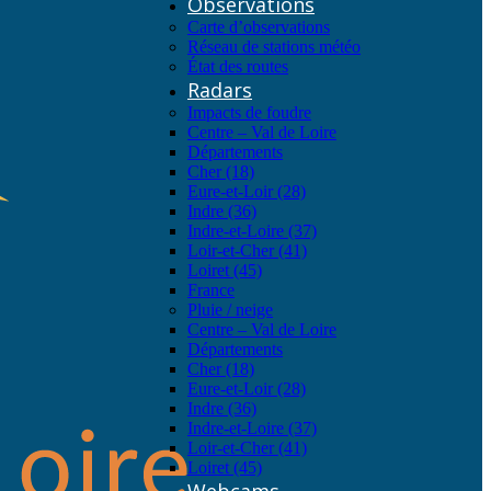
Observations
Carte d’observations
Réseau de stations météo
État des routes
Radars
Impacts de foudre
Centre – Val de Loire
Départements
Cher (18)
Eure-et-Loir (28)
Indre (36)
Indre-et-Loire (37)
Loir-et-Cher (41)
Loiret (45)
France
Pluie / neige
Centre – Val de Loire
Départements
Cher (18)
Eure-et-Loir (28)
Indre (36)
Indre-et-Loire (37)
Loir-et-Cher (41)
Loiret (45)