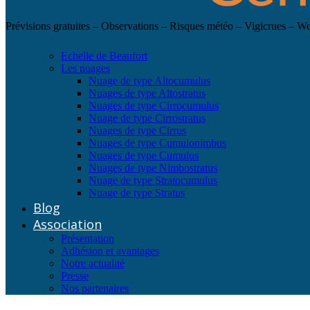
Prévisions gratuites – Observations – Risques météo – Vigicrues – 
Echelle de Beaufort
Les nuages
Nuage de type Altocumulus
Nuages de type Altostratus
Nuages de type Cirrocumulus
Nuage de type Cirrostratus
Nuages de type Cirrus
Nuages de type Cumulonimbus
Nuages de type Cumulus
Nuages de type Nimbostratus
Nuage de type Stratocumulus
Nuage de type Stratus
Blog
Association
Présentation
Adhésion et avantages
Notre actualité
Presse
Nos partenaires