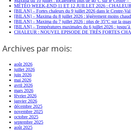
Maxima du 10 juillet : localement plus de 40°C sur le Centre – 
MÉTÉO WEEK-END 11 ET 12 JUILLET 2026 : CHALEU
[BILAN] – Fortes chaleurs du 9 juillet 2026 dans le Centre-Val
[BILAN] – Maxima du 8 juillet 2026 : légèrement moins chaud 
[BILAN] – Maxima du 7 juillet 2026 : plus de 35°C sur la quasi
[BILAN] – Températures maximales du 6 juillet 2026 : jusqu’à
CHALEUR : NOUVEL EPISODE DE TRÈS FORTES CHALE
Archives par mois:
août 2026
juillet 2026
juin 2026
mai 2026
avril 2026
mars 2026
février 2026
janvier 2026
décembre 2025
novembre 2025
octobre 2025
septembre 2025
août 2025