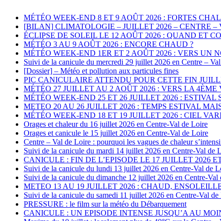
MÉTÉO WEEK-END 8 ET 9 AOÛT 2026 : FORTES CHAL
[BILAN] CLIMATOLOGIE – JUILLET 2026 – CENTRE –
ÉCLIPSE DE SOLEIL LE 12 AOÛT 2026 : QUAND ET
MÉTÉO 3 AU 9 AOÛT 2026 : ENCORE CHAUD ?
MÉTÉO WEEK-END 1ER ET 2 AOÛT 2026 : VERS UN 
Suivi de la canicule du mercredi 29 juillet 2026 en Centre – Val
[Dossier] – Météo et pollution aux particules fines
PIC CANICULAIRE ATTENDU POUR CETTE FIN JUILLE
MÉTÉO 27 JUILLET AU 2 AOÛT 2026 : VERS LA 4ÈM
MÉTÉO WEEK-END 25 ET 26 JUILLET 2026 : ESTIVA
METEO 20 AU 26 JUILLET 2026 : TEMPS ESTIVAL MA
MÉTÉO WEEK-END 18 ET 19 JUILLET 2026 : CIEL 
Orages et chaleur du 16 juillet 2026 en Centre-Val de Loire
Orages et canicule le 15 juillet 2026 en Centre-Val de Loire
Centre – Val de Loire : pourquoi les vagues de chaleur s’intensi
Suivi de la canicule du mardi 14 juillet 2026 en Centre-Val de 
CANICULE : FIN DE L’EPISODE LE 17 JUILLET 2026 
Suivi de la canicule du lundi 13 juillet 2026 en Centre-Val de L
Suivi de la canicule du dimanche 12 juillet 2026 en Centre-Val
METEO 13 AU 19 JUILLET 2026 : CHAUD, ENSOLEILL
Suivi de la canicule du samedi 11 juillet 2026 en Centre-Val de
PRESSURE : le film sur la météo du Débarquement
CANICULE : UN EPISODE INTENSE JUSQU’A AU MOINS