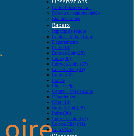
Observations
Carte d’observations
Réseau de stations météo
État des routes
Radars
Impacts de foudre
Centre – Val de Loire
Départements
Cher (18)
Eure-et-Loir (28)
Indre (36)
Indre-et-Loire (37)
Loir-et-Cher (41)
Loiret (45)
France
Pluie / neige
Centre – Val de Loire
Départements
Cher (18)
Eure-et-Loir (28)
Indre (36)
Indre-et-Loire (37)
Loir-et-Cher (41)
Loiret (45)