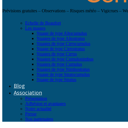
Prévisions gratuites – Observations – Risques météo – Vigicrues – 
Echelle de Beaufort
Les nuages
Nuage de type Altocumulus
Nuages de type Altostratus
Nuages de type Cirrocumulus
Nuage de type Cirrostratus
Nuages de type Cirrus
Nuages de type Cumulonimbus
Nuages de type Cumulus
Nuages de type Nimbostratus
Nuage de type Stratocumulus
Nuage de type Stratus
Blog
Association
Présentation
Adhésion et avantages
Notre actualité
Presse
Nos partenaires