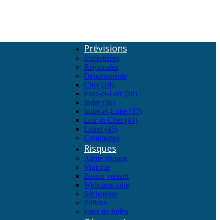
Prévisions
Expertisées
Régionales
Départements
Cher (18)
Eure-et-Loir (28)
Indre (36)
Indre-et-Loire (37)
Loir-et-Cher (41)
Loiret (45)
Communes
Risques
Alerte risques
Vigicrue
Bassin versant
Webcams crue
Sécheresse
Pollens
Feux de forêts