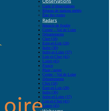
Observations
Carte d’observations
Réseau de stations météo
État des routes
Radars
Impacts de foudre
Centre – Val de Loire
Départements
Cher (18)
Eure-et-Loir (28)
Indre (36)
Indre-et-Loire (37)
Loir-et-Cher (41)
Loiret (45)
France
Pluie / neige
Centre – Val de Loire
Départements
Cher (18)
Eure-et-Loir (28)
Indre (36)
Indre-et-Loire (37)
Loir-et-Cher (41)
Loiret (45)