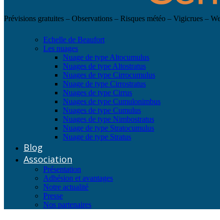
Prévisions gratuites – Observations – Risques météo – Vigicrues – 
Echelle de Beaufort
Les nuages
Nuage de type Altocumulus
Nuages de type Altostratus
Nuages de type Cirrocumulus
Nuage de type Cirrostratus
Nuages de type Cirrus
Nuages de type Cumulonimbus
Nuages de type Cumulus
Nuages de type Nimbostratus
Nuage de type Stratocumulus
Nuage de type Stratus
Blog
Association
Présentation
Adhésion et avantages
Notre actualité
Presse
Nos partenaires