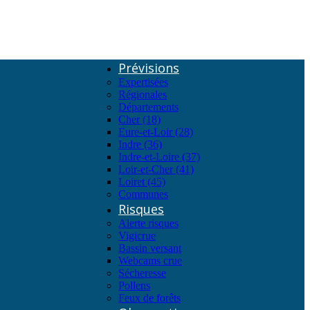
Prévisions
Expertisées
Régionales
Départements
Cher (18)
Eure-et-Loir (28)
Indre (36)
Indre-et-Loire (37)
Loir-et-Cher (41)
Loiret (45)
Communes
Risques
Alerte risques
Vigicrue
Bassin versant
Webcams crue
Sécheresse
Pollens
Feux de forêts