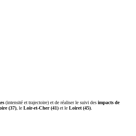
ges
(intensité et trajectoire) et de réaliser le suivi des
impacts de
oire (37)
, le
Loir-et-Cher (41)
et le
Loiret (45)
.