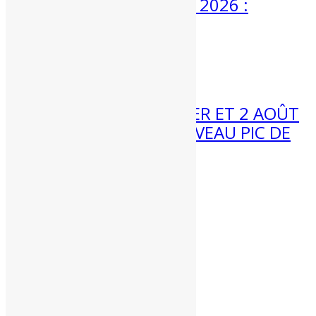
MÉTÉO 3 AU 9 AOÛT 2026 :
ENCORE CHAUD ?
Météo 3 au 9 août :...
31 Juil 2026
MÉTÉO WEEK-END 1ER ET 2 AOÛT
2026 : VERS UN NOUVEAU PIC DE
CHALEUR ?
Météo week-end 1er et 2 août...
Partenaires