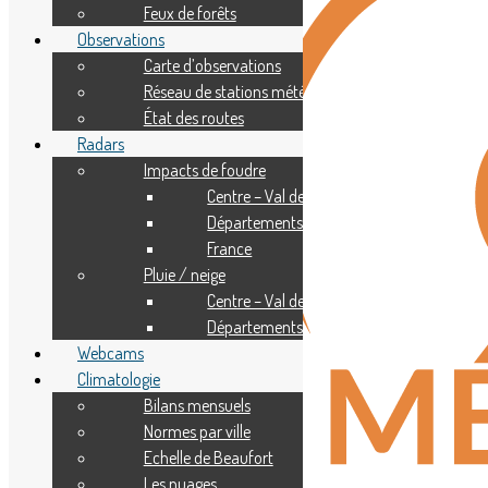
Feux de forêts
Observations
Carte d’observations
Réseau de stations météo
État des routes
Radars
Impacts de foudre
Centre – Val de Loire
Départements
France
Pluie / neige
Centre – Val de Loire
Départements
Webcams
Climatologie
Bilans mensuels
Normes par ville
Echelle de Beaufort
Les nuages