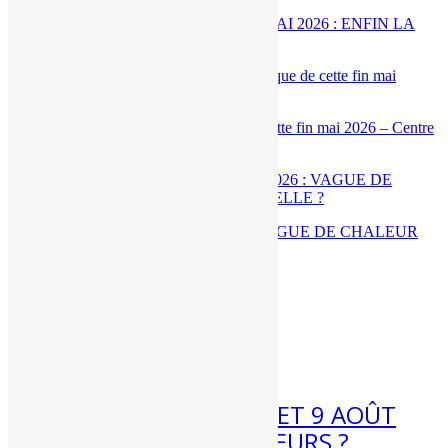
MÉTÉO WEEK-END 30 ET 31 MAI 2026 : ENFIN LA
FIN DES FORTES CHALEURS ?
[BILAN] – Chaleur historique de cette fin mai 2026 – Centre
– Val de Loire
MÉTÉO 25 AU 31 MAI 2026 : VAGUE DE CHALEUR
EXCEPTIONNELLE ?
Articles récents
7 Août 2026
MÉTÉO WEEK-END 8 ET 9 AOÛT
2026 : FORTES CHALEURS ?