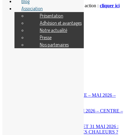
Blog
Si vous aussi vous souhaitez soutenir notre action :
cliquer ici
Association
Présentation
Bonne journée à toutes et à tous.
Adhésion et avantages
Association
Notre actualité
19 mai 2014
Presse
Nos partenaires
Postes Liés
[BILAN] CLIMATOLOGIE – MAI 2026 – CENTRE –
VAL DE LOIRE