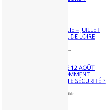
Météo week-end 8 et 9 août...
4 Août 2026
[BILAN] CLIMATOLOGIE – JUILLET
2026 – CENTRE – VAL DE LOIRE
Bilan climatique de juillet 2026 dans...
3 Août 2026
ÉCLIPSE DE SOLEIL LE 12 AOÛT
2026 : QUAND ET COMMENT
L’OBSERVER EN TOUTE SÉCURITÉ ?
Une éclipse de soleil quasi-totale visible...
3 Août 2026