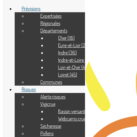
Prévisions
Expertisées
Régionales
Adhérer
Départements
Pourquoi adhérer ?
Nous contacter
Cher (18)
Eure-et-Loir (28)
Indre (36)
Indre-et-Loire (37)
Loir-et-Cher (41)
Loiret (45)
Communes
Risques
Alerte risques
Vigicrue
Bassin versant
Webcams crue
Sécheresse
Pollens