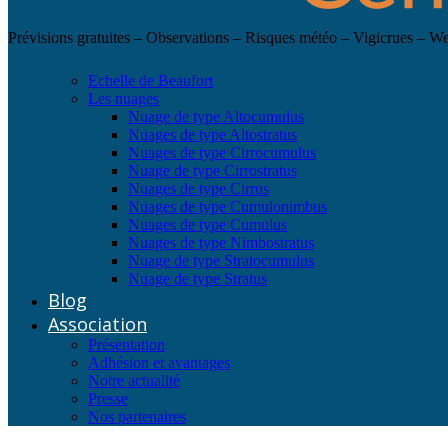
Prévisions gratuites – Observations – Risques météo – Vigicrues – 
Echelle de Beaufort
Les nuages
Nuage de type Altocumulus
Nuages de type Altostratus
Nuages de type Cirrocumulus
Nuage de type Cirrostratus
Nuages de type Cirrus
Nuages de type Cumulonimbus
Nuages de type Cumulus
Nuages de type Nimbostratus
Nuage de type Stratocumulus
Nuage de type Stratus
Blog
Association
Présentation
Adhésion et avantages
Notre actualité
Presse
Nos partenaires