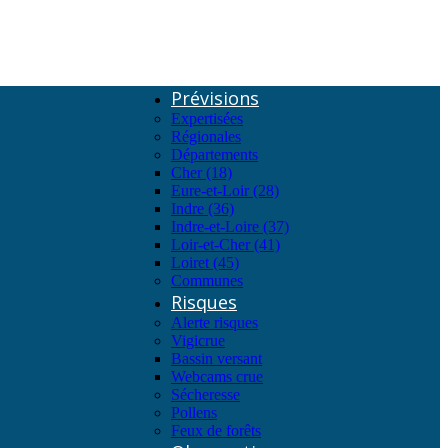
Prévisions
Expertisées
Régionales
Départements
Cher (18)
Eure-et-Loir (28)
Indre (36)
Indre-et-Loire (37)
Loir-et-Cher (41)
Loiret (45)
Communes
Risques
Alerte risques
Vigicrue
Bassin versant
Webcams crue
Sécheresse
Pollens
Feux de forêts