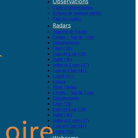
Observations
Carte d’observations
Réseau de stations météo
État des routes
Radars
Impacts de foudre
Centre – Val de Loire
Départements
Cher (18)
Eure-et-Loir (28)
Indre (36)
Indre-et-Loire (37)
Loir-et-Cher (41)
Loiret (45)
France
Pluie / neige
Centre – Val de Loire
Départements
Cher (18)
Eure-et-Loir (28)
Indre (36)
Indre-et-Loire (37)
Loir-et-Cher (41)
Loiret (45)