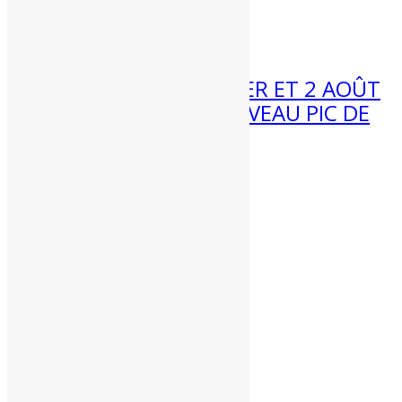
Lun.
10
Météo 3 au 9 août :...
7 Km/h
31 Juil 2026
13H
33°C
0 mm
MÉTÉO WEEK-END 1ER ET 2 AOÛT
2026 : VERS UN NOUVEAU PIC DE
10 Km/h
16H
34°C
0 mm
CHALEUR ?
Météo week-end 1er et 2 août...
10 Km/h
19H
29°C
0.4 mm
Partenaires
2 Km/h
22H
21°C
1.3 mm
Pluie
Vent
Jour
Heure
Temps
T°C
sur 3h
moyen
4 Km/h
1H
19°C
2.9 mm