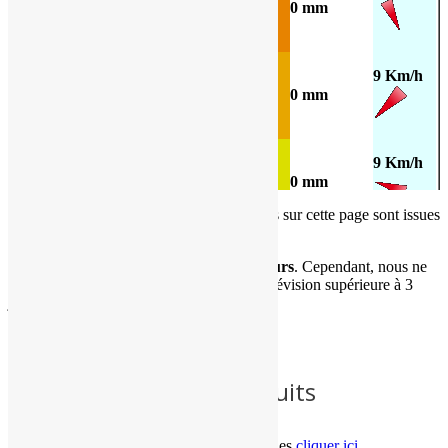
16H
34°C
0 mm
9 Km/h
19H
31°C
0 mm
9 Km/h
22H
23°C
0 mm
Les
prévisions météorologiques
présentes sur cette page sont issues
des données du modèle GFS.
Pluie
Vent
Jour
Heure
Temps
T°C
sur 3h
moyen
Ces informations gratuites portent sur
7 jours
. Cependant, nous ne
parlons que de
tendances
au-delà d'une prévision supérieure à 3
12 Km/h
jours.
1H
21°C
0.1 mm
7 Km/h
Nos services météo gratuits
4H
18°C
0 mm
Pour connaître les conditions
météo
actuelles
cliquer ici