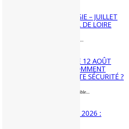
4 Août 2026
12 Km/h
22H
19°C
0.9 mm
[BILAN] CLIMATOLOGIE – JUILLET
2026 – CENTRE – VAL DE LOIRE
Pluie
Vent
Jour
Heure
Temps
T°C
sur 3h
moyen
10 Km/h
Bilan climatique de juillet 2026 dans...
1H
20°C
0.9 mm
3 Août 2026
ÉCLIPSE DE SOLEIL LE 12 AOÛT
12 Km/h
2026 : QUAND ET COMMENT
4H
19°C
0.1 mm
L’OBSERVER EN TOUTE SÉCURITÉ ?
8 Km/h
Une éclipse de soleil quasi-totale visible...
7H
20°C
0.1 mm
3 Août 2026
MÉTÉO 3 AU 9 AOÛT 2026 :
8 Km/h
ENCORE CHAUD ?
10H
28°C
0 mm