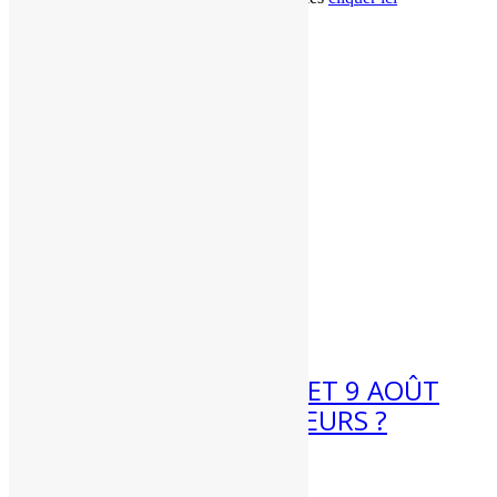
10 Km/h
Radar des pluies -
Cher (18)
:
accès ici
7H
18°C
0.4 mm
Suivi des orages -
Cher (18)
:
accès ici
13 Km/h
Observations en direct
10H
28°C
0 mm
Dim.
Webcams météo
09
9 Km/h
13H
33°C
0 mm
Articles récents
10 Km/h
7 Août 2026
16H
35°C
0 mm
MÉTÉO WEEK-END 8 ET 9 AOÛT
9 Km/h
2026 : FORTES CHALEURS ?
19H
32°C
0.1 mm
Météo week-end 8 et 9 août...