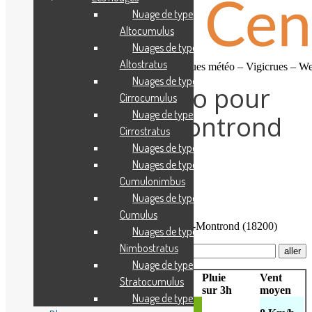
Nuage de type
Altocumulus
Nuages de type
Altostratus
Prévisions gratuites – Observations – Risques météo – Vigicrues – 
Nuages de type
Prévisions météo pour
Cirrocumulus
Nuage de type
Saint-Amand-Montrond
Cirrostratus
(18200)
Nuages de type Cirrus
Nuages de type
Cumulonimbus
Nuages de type
Accueil
Cumulus
Prévisions météo pour Saint-Amand-Montrond (18200)
Nuages de type
Nimbostratus
Mise à jour entre 7h30 et
9h30
Nuage de type
Pluie
Vent
Stratocumulus
Jour
Heure
Temps
T°C
sur 3h
moyen
Nuage de type Stratus