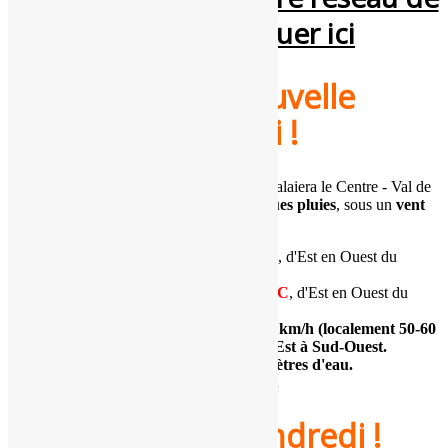
webcams, cliquer ici
Passage d'une nouvelle
perturbation jeudi !
Tendance
: Une
nouvelle perturbation
balaiera le Centre - Val de
Loire, d'Ouest en Est. Elle donnera
quelques pluies
, sous un
vent
de Sud.
Températures
minimales
:
3 à 7°C
, d'Est en Ouest du
Centre.
Températures
maximales
:
7 à 10°C
, d'Est en Ouest du
Centre.
Vent (rafales maximales) : 30
à 50
km/h (localement 50-60
km/h vers l'Ouest).
Direction
Sud-Est à Sud-Ouest.
Cumuls : traces à quelques millimètres d'eau.
Indice de confiance (fiabilité) :
4/5
.
Restant mitigé vendredi !