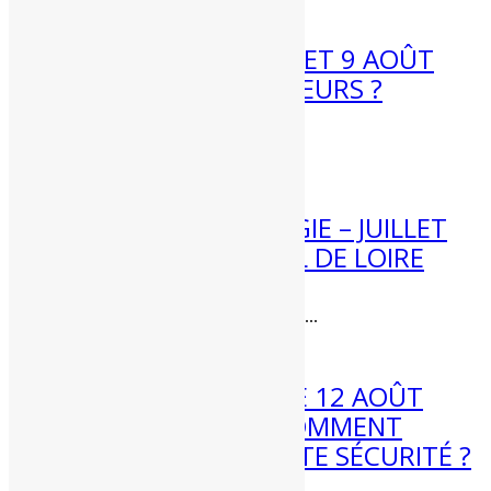
MÉTÉO WEEK-END 8 ET 9 AOÛT
2026 : FORTES CHALEURS ?
Météo week-end 8 et 9 août...
4 Août 2026
[BILAN] CLIMATOLOGIE – JUILLET
2026 – CENTRE – VAL DE LOIRE
Bilan climatique de juillet 2026 dans...
3 Août 2026
ÉCLIPSE DE SOLEIL LE 12 AOÛT
2026 : QUAND ET COMMENT
L’OBSERVER EN TOUTE SÉCURITÉ ?