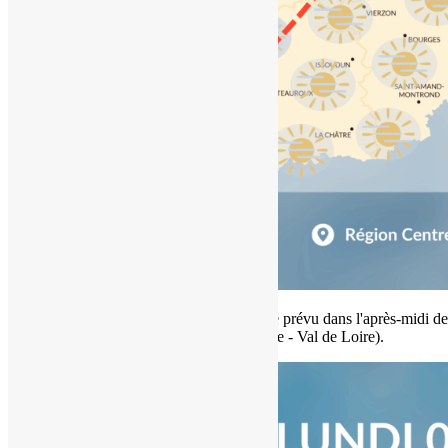
Etat du ciel en région Centre - Val de Loire prévu dans l'après-midi d
2025 (copyright : Association Météo Centre - Val de Loire).