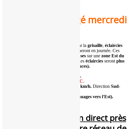
Indice de confiance (fiabilité) :
5/5
.
Changeant à mitigé mercredi
!
Tendance
: Après une matinée dominée par la
grisaille
,
éclaircies
et nuages plus ou moins nombreux
alterneront en journée. Ces
passages nuageux
se montreront
plus denses
sur une
zone Est du
Centre - Val de Loire (ressenti mitigé).
Les
éclaircies
seront
plus
franches vers l'Ouest (hors grisailles tenaces).
Températures
minimales
:
4 à 7°C
.
Températures
maximales
:
8 à 11°C
.
Vent (rafales maximales) : 15
à 30 km/h
.
Direction
Sud-
Ouest.
Cumuls :
0 mm à traces (sous les nuages vers l'Est).
Indice de confiance (fiabilité) :
4/5
.
Pour voir le temps en direct près
de chez vous via notre réseau de