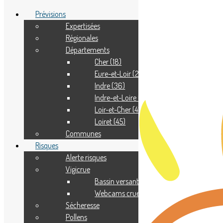
Prévisions
Expertisées
Régionales
Adhérer
Départements
Pourquoi adhérer ?
Nous contacter
Cher (18)
Eure-et-Loir (28)
Indre (36)
Indre-et-Loire (37)
Loir-et-Cher (41)
Loiret (45)
Communes
Risques
Alerte risques
Vigicrue
Bassin versant
Webcams crue
Sécheresse
Pollens