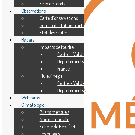
Feux de forêts
Observations
Carte d’observations
Réseau de stations météo
État des routes
Radars
Impacts de foudre
Centre – Val de Loire
Départements
France
Pluie / neige
Centre – Val de Loire
Départements
Webcams
Climatologie
Bilans mensuels
Normes par ville
Echelle de Beaufort
Les nuages