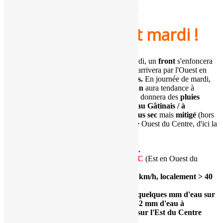
Indice de confiance (fiabilité) :
5/5
.
Passage d'un front mardi !
Tendance
: Au fil de la nuit de lundi à mardi, un
front
s'enfoncera
sur notre région
Centre - Val de Loire.
Il arrivera par l'Ouest en
donnant
quelques pluies faibles et éparses.
En journée de mardi,
en progressant vers l'Est, cette
perturbation
aura tendance à
onduler
sur une
zone Est du Centre
. Elle donnera des
pluies
faibles à localement modérées
du
Berry au Gâtinais / à
l'Orléanais
. Vers
l'Ouest
, le
temps
sera
plus sec
mais
mitigé
(hors
trouées ou éclaircies possibles sur l'extrême Ouest du Centre, d'ici la
soirée).
Températures
minimales
:
4
à 8°C.
Températures
maximales
:
7 à 11°C
(Est en Ouest du
Centre).
Vent (rafales maximales) : 15 à 40 km/h, localement > 40
km/h
.
Direction
Sud.
Cumuls :
traces à très localement quelques mm d'eau sur
l'Ouest (Touraine à l'Eurélien) ; 1-2 mm
d'eau à
localement quelques mm / 10 mm sur l'Est du Centre
(Berry au Gâtinais).