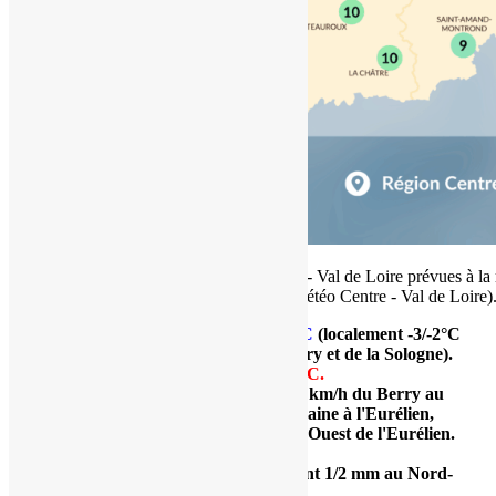
Températures maximales en région Centre - Val de Loire prévues à la 
décembre 2025 (copyright : Association Météo Centre - Val de Loire)
Températures
minimales
:
-1 à 2°C
(localement -3/-2°C
dans certains trous à froid du Berry et de la Sologne).
Températures
maximales
:
6 à 10°C.
Vent (rafales maximales) : 15 à 30 km/h du Berry au
Gâtinais ; 20
à 50 km/h de la Touraine à l'Eurélien,
localement > 50 km/h sur le Nord-Ouest de l'Eurélien
.
Direction
Sud.
Cumuls : 0 mm à traces (localement 1/2 mm au Nord-
Ouest).