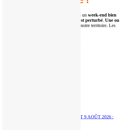
Les dernières tendances s'orienteraient vers un
week-end
bien
automnal
sous l'influence d'un
flux d'Ouest perturbé
.
Une ou
deux nouvelle perturbations
balaieraient notre territoire. Les
modalités
resteront à préciser.
Indice de confiance (fiabilité) :
3/5
.
Prévisions météo expertisées
30 novembre 2025
Postes Liés