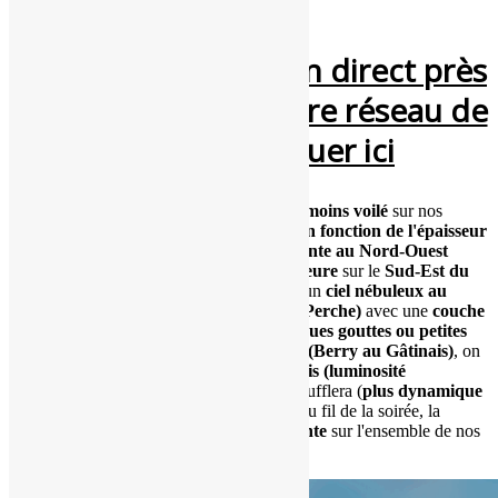
la nuit qu'au réveil (notamment à l'Ouest).
Pour voir le temps en direct près
de chez vous via notre réseau de
webcams, cliquer ici
En matinée, on retrouvera un
ciel plus ou moins voilé
sur nos
régions centrales. La
luminosité variera en fonction de l'épaisseur
du voile
. La
nébulosité
sera
plus importante au Nord-Ouest
tandis que la
luminosité
s'annoncera
meilleure
sur le
Sud-Est du
Centre
. Dans l'après-midi, on conservera un
ciel nébuleux au
Nord-Ouest (Touraine à la Beauce / au Perche)
avec une
couche
nuageuse plus dense
.
Localement
,
quelques gouttes ou petites
pluies éparses
se produiront. Au
Sud-Est (Berry au Gâtinais)
, on
aura un
voile nuageux
plus ou moins épais (luminosité
changeante)
. Un
vent de Sud sensible
soufflera (
plus dynamique
au Nord-Ouest
). D'ici la fin de journée / au fil de la soirée, la
couverture nuageuse
deviendra
importante
sur l'ensemble de nos
départements.