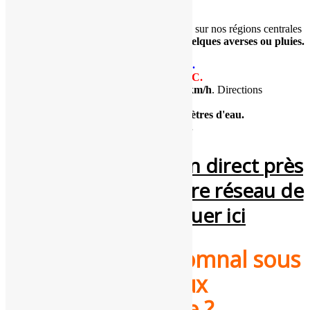
Tendance
: Le
temps
resterait
bien mitigé
sur nos régions centrales
avec de
nombreux nuages
porteurs de
quelques averses ou pluies.
Températures
minimales
:
3
à 6°C.
Températures
maximales
:
7 à 10°C.
Vent (rafales maximales) : 5 à 30 km/h
. Directions
variables.
Cumuls :
traces à quelques millimètres d'eau.
Indice de confiance (fiabilité) :
3/5
.
Pour voir le temps en direct près
de chez vous via notre réseau de
webcams, cliquer ici
Un week-end automnal sous
l'influence d'un flux
océanique humide ?