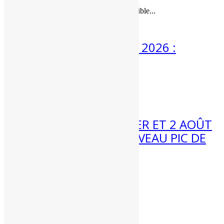
Une éclipse de soleil quasi-totale visible...
3 Août 2026
MÉTÉO 3 AU 9 AOÛT 2026 :
ENCORE CHAUD ?
Météo 3 au 9 août :...
31 Juil 2026
MÉTÉO WEEK-END 1ER ET 2 AOÛT
2026 : VERS UN NOUVEAU PIC DE
CHALEUR ?
Météo week-end 1er et 2 août...
Partenaires