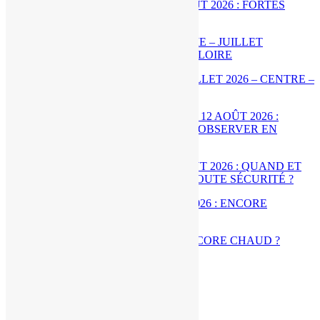
MÉTÉO WEEK-END 8 ET 9 AOÛT 2026 : FORTES
CHALEURS ?
[BILAN] CLIMATOLOGIE – JUILLET 2026 – CENTRE –
VAL DE LOIRE
ÉCLIPSE DE SOLEIL LE 12 AOÛT 2026 : QUAND ET
COMMENT L’OBSERVER EN TOUTE SÉCURITÉ ?
MÉTÉO 3 AU 9 AOÛT 2026 : ENCORE CHAUD ?
Articles récents
7 Août 2026