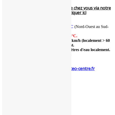
Pour voir le temps en direct près de chez vous via notre
réseau de webcams, cliquer ici
Températures
minimales
:
8
à 12°C
(Nord-Ouest au Sud-
Est du Centre, au réveil).
Températures
maximales
:
12 à 15°C.
Vent (rafales maximales) :
40 à 50
km/h (localement > 60
km/h)
. Direction
Sud-Ouest à Ouest.
Cumuls : traces à quelques millimètres d'eau localement.
Indice de confiance (fiabilité) :
5/5.
Restez informés : www.meteo-centre.fr
Prévisions météo expertisées
31 octobre 2025