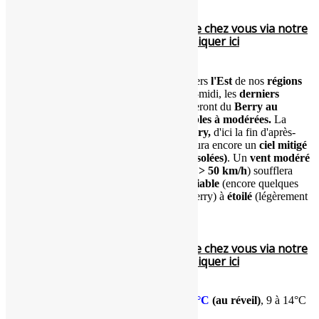
Pour voir le temps en direct près de chez vous via notre
réseau de webcams, cliquer ici
La
perturbation
se décalera petit à petit vers
l'Est
de nos
régions
centrales,
d'ici la mi-journée. Dans l'après-midi, les
derniers
résidus pluvieux du front pluvieux
s'étireront du
Berry au
Gâtinais
avec encore
quelques pluies faibles à modérées.
La
dégradation s'évacuera par l'Est du Berry,
d'ici la fin d'après-
midi. A l'
arrière immédiat du front
, on aura encore un
ciel mitigé
(rares ondées)
suivi d'
éclaircies (ondées isolées)
. Un
vent modéré
de Sud-Ouest
(
30 à 50 km/h, localement > 50 km/h
) soufflera
encore. Soirée
plus sèche
avec un
ciel variable
(encore quelques
petits résidus nuageux sur le Sud-Est du Berry) à
étoilé
(légèrement
voilé).
Pour voir le temps en direct près de chez vous via notre
réseau de webcams, cliquer ici
Températures
minimales
:
13 à 16°C
(au réveil)
, 9 à 14°C
(dans la nuit).