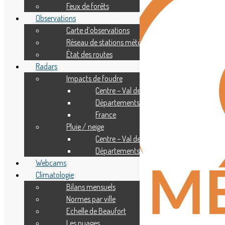
Feux de forêts
Observations
Carte d’observations
Réseau de stations météo
État des routes
Radars
Impacts de foudre
Centre – Val de Loire
Départements
France
Pluie / neige
Centre – Val de Loire
Départements
Webcams
Climatologie
Bilans mensuels
Normes par ville
Echelle de Beaufort
Les nuages