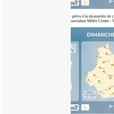
Etat du ciel en région Centre - Val de Loire prévu à la mi-journée de c
dimanche 2 novembre 2025 (copyright : Association Météo Centre - V