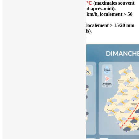
Températures
maximales
:
15 à 17°C
(maximales souvent
atteintes entre le matin et le début d'après-midi).
Vent (rafales maximales) :
3
0 à 50
km/h, localement > 50
km/h
. Direction
Sud à Sud-Ouest.
Cumuls :
3 à 15 mm en moyenne (localement > 15/20 mm
sous les noyaux pluvieux les + actifs).
Indice de confiance (fiabilité) :
5/5.