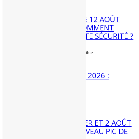
3 Août 2026
ÉCLIPSE DE SOLEIL LE 12 AOÛT
2026 : QUAND ET COMMENT
L’OBSERVER EN TOUTE SÉCURITÉ ?
Une éclipse de soleil quasi-totale visible...
3 Août 2026
MÉTÉO 3 AU 9 AOÛT 2026 :
ENCORE CHAUD ?
Météo 3 au 9 août :...
31 Juil 2026
MÉTÉO WEEK-END 1ER ET 2 AOÛT
2026 : VERS UN NOUVEAU PIC DE