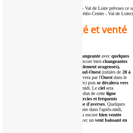
Températures maximales en région Centre - Val de Loire prévues ce s
novembre 2025 (copyright : Association Météo Centre - Val de Loire)
Changeant à mitigé et venté
dimanche !
Tendance
: Nuit de samedi à dimanche
changeante
avec
quelques
ondées localisées
. Matinée et mi-journée encore bien
changeantes
avec le passage d'une
zone d'averses (localement orageuses),
d'Ouest en Est, sous un
vent sensible de Sud-Ouest
(rafales de
20 à
50 km/h, localement > 60 km/h
). Elle arrivera par l'
Ouest
dans le
courant de la matinée (milieu/ fin de matinée) puis
se décalera vers
l'Est,
d'ici la mi-journée / le début d'après-midi. Le
ciel
sera
temporairement lumineux
à l'avant immédiat de cette
ligne
d'averses
. Un
ciel variable à mitigé (éclaircies et fréquents
nuages)
s'installera à l'arrière de cette
poche d'averses
. Quelques
ondées localisées
pourront encore se produire dans l'après-midi,
sous ce
ciel changeant
. L'
atmosphère
sera encore
bien ventée
(flux océanique).
Soirée
calme et sèche
avec un
vent baissant en
intensité.