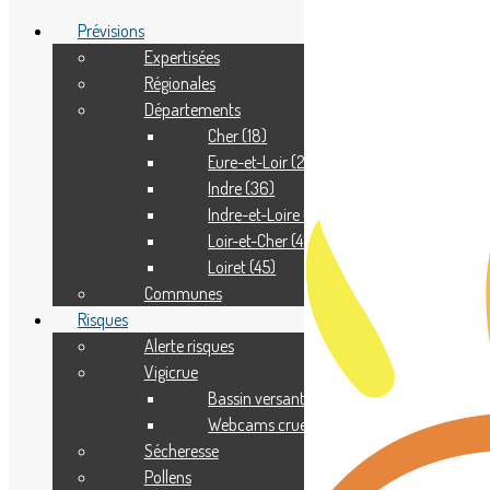
Prévisions
Expertisées
Régionales
Adhérer
Départements
Pourquoi adhérer ?
Nous contacter
Cher (18)
Eure-et-Loir (28)
Indre (36)
Indre-et-Loire (37)
Loir-et-Cher (41)
Loiret (45)
Communes
Risques
Alerte risques
Vigicrue
Bassin versant
Webcams crue
Sécheresse
Pollens