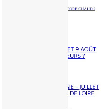
MÉTÉO 3 AU 9 AOÛT 2026 : ENCORE CHAUD ?
Articles récents
7 Août 2026
MÉTÉO WEEK-END 8 ET 9 AOÛT
2026 : FORTES CHALEURS ?
Météo week-end 8 et 9 août...
4 Août 2026
[BILAN] CLIMATOLOGIE – JUILLET
2026 – CENTRE – VAL DE LOIRE
Bilan climatique de juillet 2026 dans...