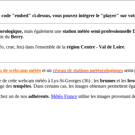
 code "embed" ci-dessus, vous pouvez intégrer le "player" sur vot
rologique,
mais également une
station météo semi-professionnelle
tie du
Berry
.
o, crue, feu) dans l'ensemble de la
région Centre - Val de Loire
.
u de webcams météo
et un
réseau de stations météorologiques
semi-p
re de cette webcam météo à Lys-St-Georges (36) : les
brumes
et les
bro
age des
tempêtes
. Dans certains cas, les images obtenues permettent ég
 chez un de nos
adhérents
.
Météo France
utilise les images provenant d