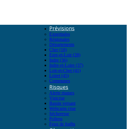
Prévisions
Expertisées
Régionales
Départements
Cher (18)
Eure-et-Loir (28)
Indre (36)
Indre-et-Loire (37)
Loir-et-Cher (41)
Loiret (45)
Communes
Risques
Alerte risques
Vigicrue
Bassin versant
Webcams crue
Sécheresse
Pollens
Feux de forêts