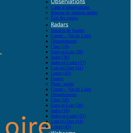
Observations
Carte d’observations
Réseau de stations météo
État des routes
Radars
Impacts de foudre
Centre – Val de Loire
Départements
Cher (18)
Eure-et-Loir (28)
Indre (36)
Indre-et-Loire (37)
Loir-et-Cher (41)
Loiret (45)
France
Pluie / neige
Centre – Val de Loire
Départements
Cher (18)
Eure-et-Loir (28)
Indre (36)
Indre-et-Loire (37)
Loir-et-Cher (41)
Loiret (45)