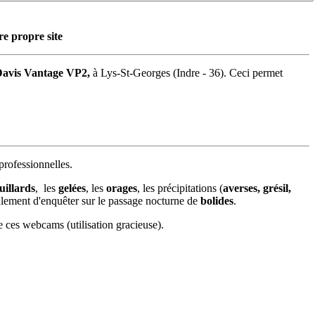
re propre site
 Davis Vantage VP2,
à Lys-St-Georges (Indre - 36). Ceci permet
rofessionnelles.
uillards
, les
gelées
, les
orages
, les précipitations (
averses, grésil,
alement d'enquêter sur le passage nocturne de
bolides
.
e ces webcams (utilisation gracieuse).