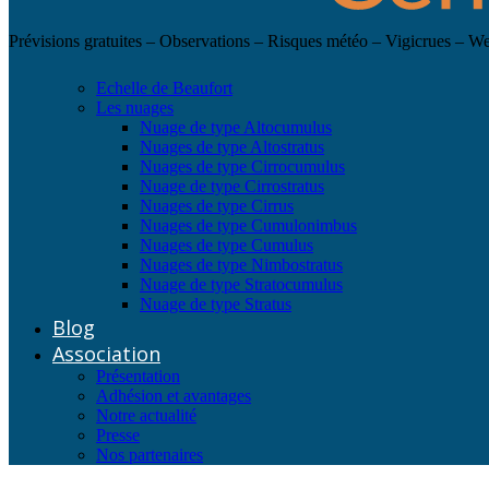
Prévisions gratuites – Observations – Risques météo – Vigicrues – 
Echelle de Beaufort
Les nuages
Nuage de type Altocumulus
Nuages de type Altostratus
Nuages de type Cirrocumulus
Nuage de type Cirrostratus
Nuages de type Cirrus
Nuages de type Cumulonimbus
Nuages de type Cumulus
Nuages de type Nimbostratus
Nuage de type Stratocumulus
Nuage de type Stratus
Blog
Association
Présentation
Adhésion et avantages
Notre actualité
Presse
Nos partenaires