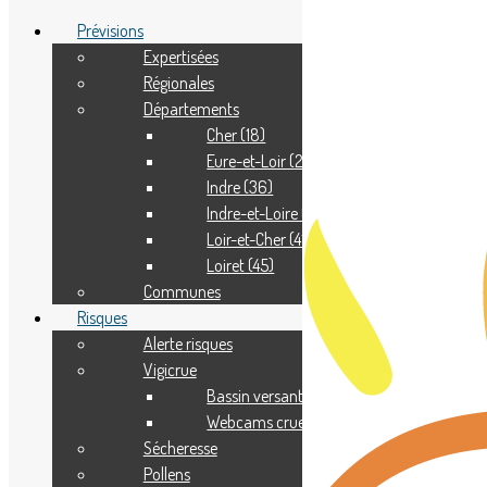
Prévisions
Expertisées
Régionales
Adhérer
Départements
Pourquoi adhérer ?
Nous contacter
Cher (18)
Eure-et-Loir (28)
Indre (36)
Indre-et-Loire (37)
Loir-et-Cher (41)
Loiret (45)
Communes
Risques
Alerte risques
Vigicrue
Bassin versant
Webcams crue
Sécheresse
Pollens