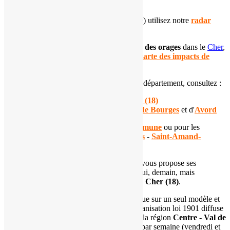
Carte du Cher (18)
Pour suivre les
précipitations
(pluie, neige) utilisez notre
radar
pluie
.
Pour connaître la
localisation et l'intensité des orages
dans le
Cher
,
suivez l'évolution de la situation via notre
carte des impacts de
foudre départementale
.
Si vous souhaitez en apprendre plus sur ce département, consultez :
notre
dossier sur le climat du Cher (18)
notre page dédiée à la
climatologie de Bourges
et d'
Avord
Consultez nos
prévisions pour votre commune
ou pour les
principales villes du département :
Bourges
-
Saint-Amand-
Montrond
-
Vierzon
L'
association Météo Centre - Val de Loire
vous propose ses
prévisions météorologiques pour aujourd'hui, demain, mais
également à 7 jours pour le département du
Cher (18)
.
Ces prévisions automatisées ne se basent que sur un seul modèle et
peuvent ne pas refléter la réalité. Notre organisation loi 1901 diffuse
des
prévisions expertisées gratuites
pour la région
Centre - Val de
Loire
.
Ces mises à jour ont lieu
deux fois
par semaine (vendredi et