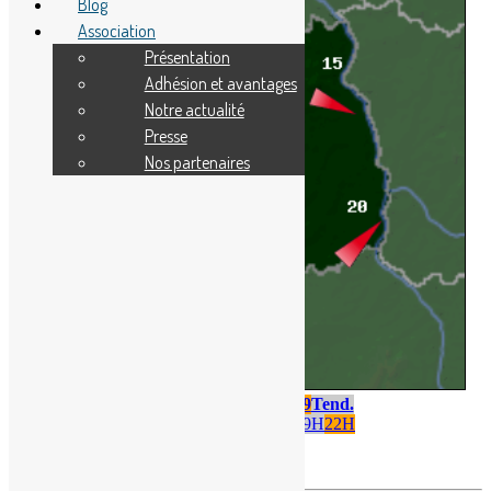
Blog
Association
Présentation
Adhésion et avantages
Notre actualité
Presse
Nos partenaires
Ven. 07
Sam. 08
Dim. 09
Tend.
1H
4H
7H
10H
13H
16H
19H
22H