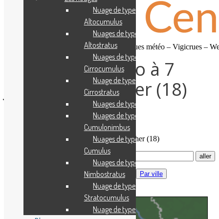
Nuage de type
Altocumulus
Nuages de type
Altostratus
Prévisions gratuites – Observations – Risques météo – Vigicrues – 
Nuages de type
Prévisions météo à 7
Cirrocumulus
Nuage de type
jours pour le Cher (18)
Cirrostratus
Nuages de type Cirrus
Nuages de type
Accueil
Cumulonimbus
Nuages de type
Prévisions météo à 7 jours pour le Cher (18)
Cumulus
Mise à jour entre 7h30 et
Nuages de type
9h30
Nimbostratus
Obs + T°C
Vent moyen
Par ville
Nuage de type
Stratocumulus
Nuage de type Stratus