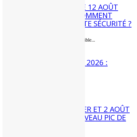
ÉCLIPSE DE SOLEIL LE 12 AOÛT
2026 : QUAND ET COMMENT
L’OBSERVER EN TOUTE SÉCURITÉ ?
Une éclipse de soleil quasi-totale visible...
3 Août 2026
MÉTÉO 3 AU 9 AOÛT 2026 :
ENCORE CHAUD ?
Météo 3 au 9 août :...
31 Juil 2026
MÉTÉO WEEK-END 1ER ET 2 AOÛT
2026 : VERS UN NOUVEAU PIC DE
CHALEUR ?