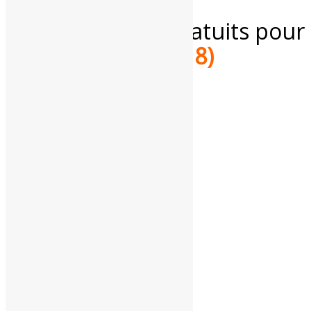
Services météo gratuits pour
le
Cher
(18)