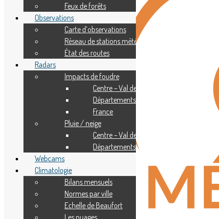
Feux de forêts
Observations
Carte d’observations
Réseau de stations météo
État des routes
Radars
Impacts de foudre
Centre – Val de Loire
Départements
France
Pluie / neige
Centre – Val de Loire
Départements
Webcams
Climatologie
Bilans mensuels
Normes par ville
Echelle de Beaufort
Les nuages