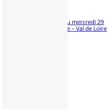
Météo week-end 1er et 2 août...
30 Juil 2026
Suivi de la canicule du mercredi 29
juillet 2026 en Centre – Val de Loire
Une nouvelle fois bien trop chaud...
Partenaires