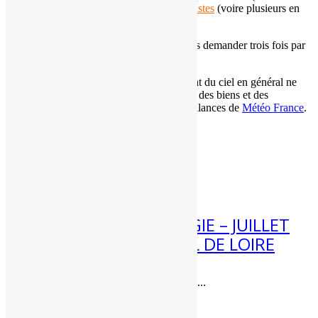
dimanche soir). C'est
un de nos prévisionnistes
(voire plusieurs en
fonction des cas) qui les réalise.
Les
adhérents de l'association
peuvent nous demander trois fois par
an des
prévisions météo expertisées
.
Ces informations météo sur le temps et l'état du ciel en général ne
doivent pas être utilisées pour la protection des biens et des
personnes. Pour cela, référez-vous aux vigilances de
Météo France
.
Articles récents
4 Août 2026
[BILAN] CLIMATOLOGIE – JUILLET
2026 – CENTRE – VAL DE LOIRE
Bilan climatique de juillet 2026 dans...
3 Août 2026