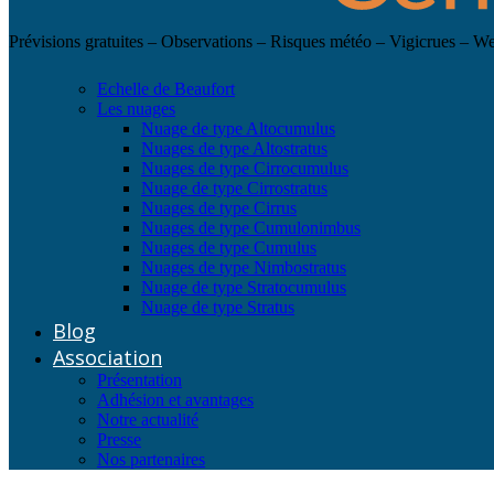
Prévisions gratuites – Observations – Risques météo – Vigicrues – 
Echelle de Beaufort
Les nuages
Nuage de type Altocumulus
Nuages de type Altostratus
Nuages de type Cirrocumulus
Nuage de type Cirrostratus
Nuages de type Cirrus
Nuages de type Cumulonimbus
Nuages de type Cumulus
Nuages de type Nimbostratus
Nuage de type Stratocumulus
Nuage de type Stratus
Blog
Association
Présentation
Adhésion et avantages
Notre actualité
Presse
Nos partenaires