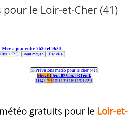
 pour le Loir-et-Cher (41)
Mise à jour entre 7h30 et 9h30
Obs + T°C
Vent moyen
Par ville
Mer. 01
Jeu. 02
Ven. 03
Tend.
1H
4H
7H
10H
13H
16H
19H
22H
 météo gratuits pour le
Loir-et