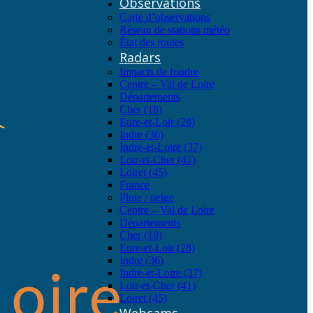
Observations
Carte d’observations
Réseau de stations météo
État des routes
Radars
Impacts de foudre
Centre – Val de Loire
Départements
Cher (18)
Eure-et-Loir (28)
Indre (36)
Indre-et-Loire (37)
Loir-et-Cher (41)
Loiret (45)
France
Pluie / neige
Centre – Val de Loire
Départements
Cher (18)
Eure-et-Loir (28)
Indre (36)
Indre-et-Loire (37)
Loir-et-Cher (41)
Loiret (45)