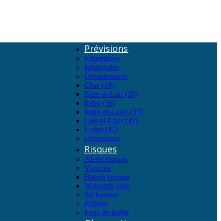
Prévisions
Expertisées
Régionales
Départements
Cher (18)
Eure-et-Loir (28)
Indre (36)
Indre-et-Loire (37)
Loir-et-Cher (41)
Loiret (45)
Communes
Risques
Alerte risques
Vigicrue
Bassin versant
Webcams crue
Sécheresse
Pollens
Feux de forêts