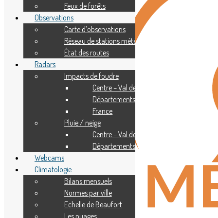
Feux de forêts
Observations
Carte d’observations
Réseau de stations météo
État des routes
Radars
Impacts de foudre
Centre – Val de Loire
Départements
France
Pluie / neige
Centre – Val de Loire
Départements
Webcams
Climatologie
Bilans mensuels
Normes par ville
Echelle de Beaufort
Les nuages