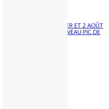
Météo 3 au 9 août :...
31 Juil 2026
MÉTÉO WEEK-END 1ER ET 2 AOÛT
2026 : VERS UN NOUVEAU PIC DE
CHALEUR ?
Météo week-end 1er et 2 août...
Partenaires