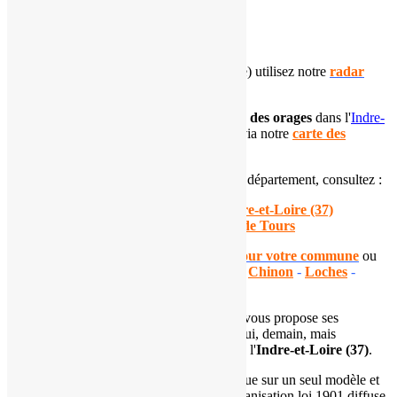
Carte de l'Indre-et-Loire (37)
Pour suivre les
précipitations
(pluie, neige) utilisez notre
radar
pluie
.
Pour connaître la
localisation et l'intensité des orages
dans l'
Indre-
et-Loire
, suivez l'évolution de la situation via notre
carte des
impacts de foudre départementale
.
Si vous souhaitez en apprendre plus sur ce département, consultez :
notre
dossier sur le climat de l'
Indre-et-Loire (37)
notre page dédiée à la
climatologie de Tours
Consultez nos
prévisions automatisées pour votre commune
ou
pour les principales villes du département :
Chinon
-
Loches
-
Tours
L'
association Météo Centre - Val de Loire
vous propose ses
prévisions météorologiques pour aujourd'hui, demain, mais
également à 7 jours pour le département de l'
Indre-et-Loire (37)
.
Ces prévisions automatisées ne se basent que sur un seul modèle et
peuvent ne pas refléter la réalité. Notre organisation loi 1901 diffuse