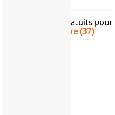
Services météo gratuits pour
l'
Indre-et-Loire (37)