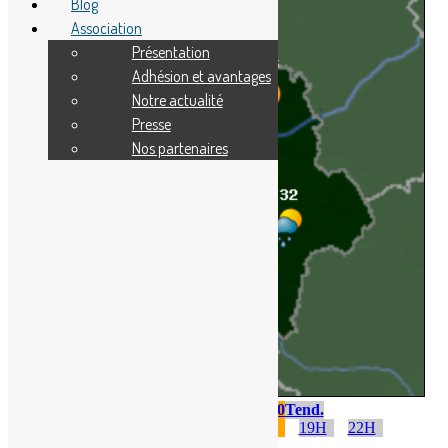
Blog
Association
Présentation
Adhésion et avantages
Notre actualité
Presse
Nos partenaires
Sam. 08
Dim. 09
Lun. 10
Tend.
1H
4H
7H
10H
13H
16H
19H
22H