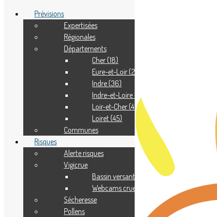
Prévisions
Expertisées
Régionales
Adhérer
Départements
Pourquoi adhérer ?
Nous contacter
Cher (18)
Eure-et-Loir (28)
Indre (36)
Indre-et-Loire (37)
Loir-et-Cher (41)
Loiret (45)
Communes
Risques
Alerte risques
Vigicrue
Bassin versant
Webcams crue
Sécheresse
Pollens