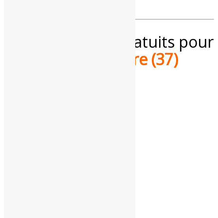
Services météo gratuits pour
l'
Indre-et-Loire (37)