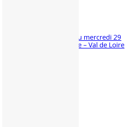
CHALEUR ?
Météo week-end 1er et 2 août...
30 Juil 2026
Suivi de la canicule du mercredi 29
juillet 2026 en Centre – Val de Loire
Une nouvelle fois bien trop chaud...
Partenaires