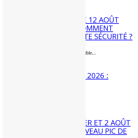
3 Août 2026
ÉCLIPSE DE SOLEIL LE 12 AOÛT
2026 : QUAND ET COMMENT
L’OBSERVER EN TOUTE SÉCURITÉ ?
Une éclipse de soleil quasi-totale visible...
3 Août 2026
MÉTÉO 3 AU 9 AOÛT 2026 :
ENCORE CHAUD ?
Météo 3 au 9 août :...
31 Juil 2026
MÉTÉO WEEK-END 1ER ET 2 AOÛT
2026 : VERS UN NOUVEAU PIC DE