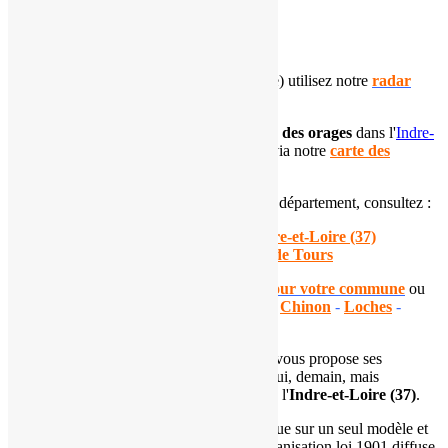
Carte de l'Indre-et-Loire (37)
Pour suivre les
précipitations
(pluie, neige) utilisez notre
radar
pluie
.
Pour connaître la
localisation et l'intensité des orages
dans l'
Indre-
et-Loire
, suivez l'évolution de la situation via notre
carte des
impacts de foudre départementale
.
Si vous souhaitez en apprendre plus sur ce département, consultez :
notre
dossier sur le climat de l'
Indre-et-Loire (37)
notre page dédiée à la
climatologie de Tours
Consultez nos
prévisions automatisées pour votre commune
ou
pour les principales villes du département :
Chinon
-
Loches
-
Tours
L'
association Météo Centre - Val de Loire
vous propose ses
prévisions météorologiques pour aujourd'hui, demain, mais
également à 7 jours pour le département de l'
Indre-et-Loire (37)
.
Ces prévisions automatisées ne se basent que sur un seul modèle et
peuvent ne pas refléter la réalité. Notre organisation loi 1901 diffuse