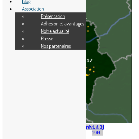
Blog
Association
Présentation
Adhésion et avantages
Notre actualité
Presse
Nos partenaires
Mar. 11
Mer. 12
Jeu. 13
Prévi. à 3j
1H
7H
13H
19H