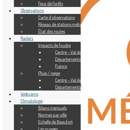
Feux de forêts
Observations
Carte d’observations
Réseau de stations météo
État des routes
Radars
Impacts de foudre
Centre – Val de Loire
Départements
France
Pluie / neige
Centre – Val de Loire
Départements
Webcams
Climatologie
Bilans mensuels
Normes par ville
Echelle de Beaufort
Les nuages