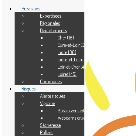
Prévisions
Expertisées
Régionales
Adhérer
Départements
Pourquoi adhérer ?
Nous contacter
Cher (18)
Eure-et-Loir (28)
Indre (36)
Indre-et-Loire (37)
Loir-et-Cher (41)
Loiret (45)
Communes
Risques
Alerte risques
Vigicrue
Bassin versant
Webcams crue
Sécheresse
Pollens