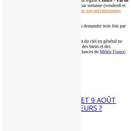
des
prévisions expertisées gratuites
pour la région
Centre - Val de
Loire
.
Ces mises à jour ont lieu
deux fois
par semaine (vendredi et
dimanche soir). Elles sont réalisées par
un de nos prévisionnistes
(voire plusieurs en fonction des cas).
Les
adhérents de l'association
peuvent nous demander trois fois par
an des
prévisions météo expertisées
.
Ces informations météo sur le temps et l'état du ciel en général ne
doivent pas être utilisées pour la protection des biens et des
personnes. Pour cela, référez-vous aux vigilances de
Météo France
.
Articles récents
7 Août 2026
MÉTÉO WEEK-END 8 ET 9 AOÛT
2026 : FORTES CHALEURS ?
Météo week-end 8 et 9 août...
4 Août 2026