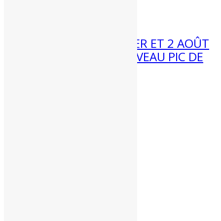
Météo 3 au 9 août :...
31 Juil 2026
MÉTÉO WEEK-END 1ER ET 2 AOÛT
2026 : VERS UN NOUVEAU PIC DE
CHALEUR ?
Météo week-end 1er et 2 août...
Partenaires