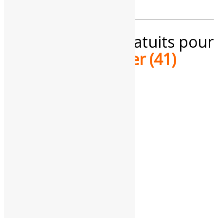
Services météo gratuits pour
le
Loir-et-Cher
(41)