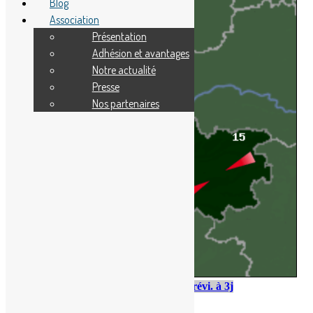
Blog
Association
Présentation
Adhésion et avantages
Notre actualité
Presse
Nos partenaires
Mer. 12
Jeu. 13
Ven. 14
Prévi. à 3j
1H
7H
13H
19H