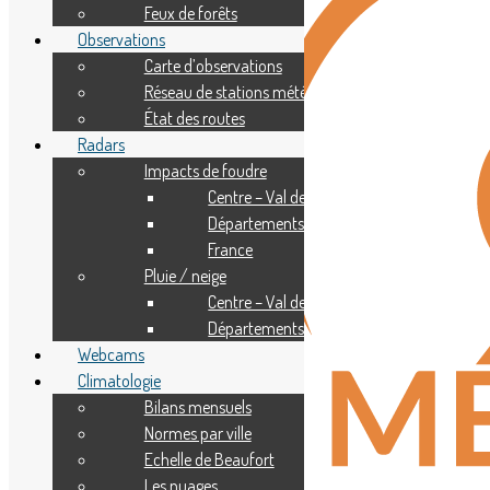
Feux de forêts
Observations
Carte d’observations
Réseau de stations météo
État des routes
Radars
Impacts de foudre
Centre – Val de Loire
Départements
France
Pluie / neige
Centre – Val de Loire
Départements
Webcams
Climatologie
Bilans mensuels
Normes par ville
Echelle de Beaufort
Les nuages