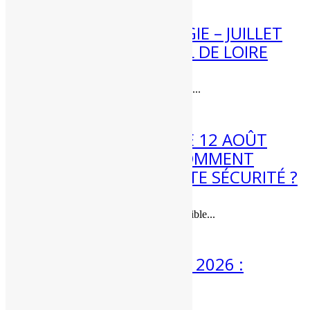
[BILAN] CLIMATOLOGIE – JUILLET
2026 – CENTRE – VAL DE LOIRE
Bilan climatique de juillet 2026 dans...
3 Août 2026
ÉCLIPSE DE SOLEIL LE 12 AOÛT
2026 : QUAND ET COMMENT
L’OBSERVER EN TOUTE SÉCURITÉ ?
Une éclipse de soleil quasi-totale visible...
3 Août 2026
MÉTÉO 3 AU 9 AOÛT 2026 :
ENCORE CHAUD ?